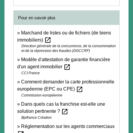
Pour en savoir plus
Marchand de listes ou de fichiers (de biens
open_in_new
immobiliers)
Direction générale de la concurrence, de la consommation
et de la répression des fraudes (DGCCRF)
Modèle d'attestation de garantie financière
open_in_new
d'un agent immobilier
CCI France
Comment demander la carte professionnelle
open_in_new
européenne (EPC ou CPE)
Commission européenne
Dans quels cas la franchise est-elle une
open_in_new
solution pertinente ?
Bpifrance Création
Réglementation sur les agents commerciaux