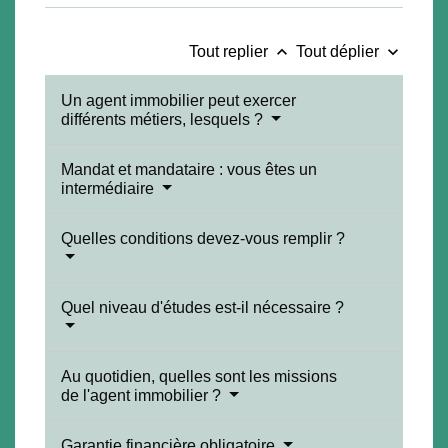
keyboard_arrow_up
keyboard_arrow_down
Tout replier
Tout déplier
Un agent immobilier peut exercer
différents métiers, lesquels ?
Mandat et mandataire : vous êtes un
intermédiaire
Quelles conditions devez-vous remplir ?
Quel niveau d'études est-il nécessaire ?
Au quotidien, quelles sont les missions
de l'agent immobilier ?
Garantie financière obligatoire