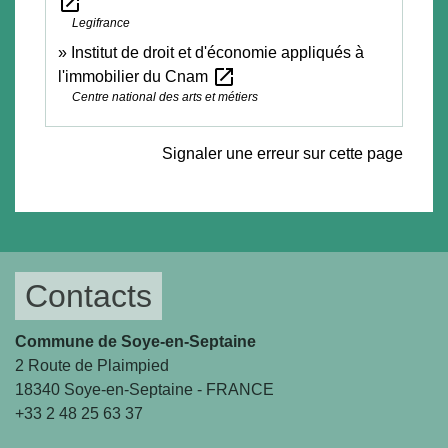
open_in_new
Legifrance
Institut de droit et d'économie appliqués à
open_in_new
l'immobilier du Cnam
Centre national des arts et métiers
Signaler une erreur sur cette page
Contacts
Commune de Soye-en-Septaine
2 Route de Plaimpied
18340 Soye-en-Septaine - FRANCE
+33 2 48 25 63 37