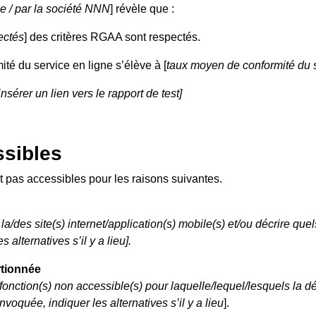
ne / par la société NNN
] révèle que :
ectés
] des critères RGAA sont respectés.
ité du service en ligne s’élève à [
taux moyen de conformité du s
 insérer un lien vers le rapport de test]
sibles
t pas accessibles pour les raisons suivantes.
 la/des site(s) internet/application(s) mobile(s) et/ou décrire que
alternatives s’il y a lieu].
rtionnée
)/fonction(s) non accessible(s) pour laquelle/lequel/lesquels la 
voquée, indiquer les alternatives s’il y a lieu
].