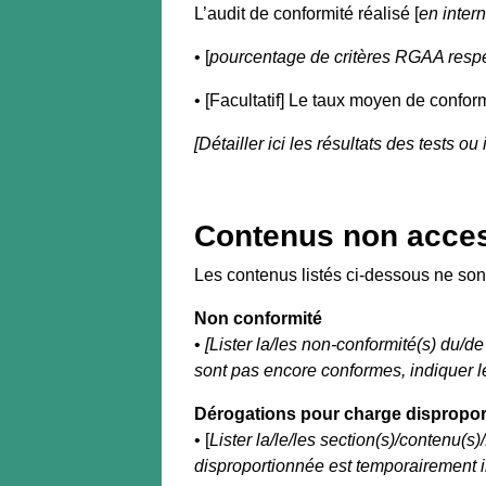
L’audit de conformité réalisé [
en inter
• [
pourcentage de critères RGAA resp
• [Facultatif] Le taux moyen de conform
[Détailler ici les résultats des tests ou
Contenus non acces
Les contenus listés ci-dessous ne son
Non conformité
•
[Lister la/les non-conformité(s) du/de
sont pas encore conformes, indiquer les 
Dérogations pour charge dispropo
• [
Lister la/le/les section(s)/contenu(s
disproportionnée est temporairement in