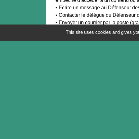
empêche d’accéder à un contenu ou à u
• Écrire un message au Défenseur des 
• Contacter le délégué du Défenseur d
• Envoyer un courrier par la poste (g
This site uses cookies and gives you
Contacts
Commune de Soye-en-Septaine
2 Route de Plaimpied
18340 Soye-en-Septaine - FRANCE
+33 2 48 25 63 37
Mail
accueil@mairiesoyeenseptaine.fr