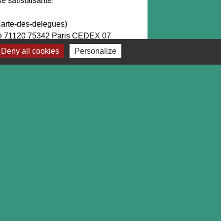
e satisfaisante.
/carte-des-delegues)
ponse 71120 75342 Paris CEDEX 07
Deny all cookies
Personalize