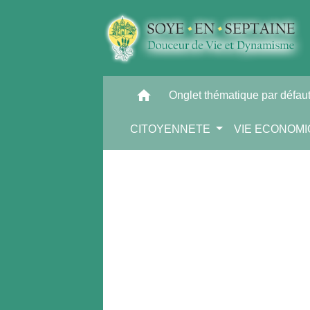
home
Onglet thématique par défau
CITOYENNETE
VIE ECONOM