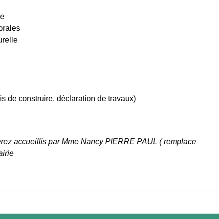
le
torales
urelle
de construire, déclaration de travaux)
serez accueillis par Mme Nancy PIERRE PAUL ( remplace
irie