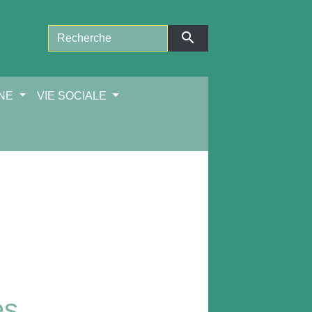
search
NNE
VIE SOCIALE
es