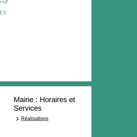
CES
Mairie : Horaires et
Services
keyboard_arrow_right
Réalisations