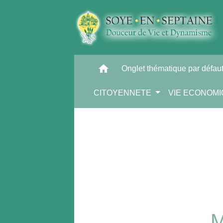
home
Onglet thématique par défau
CITOYENNETE
VIE ECONOM
M