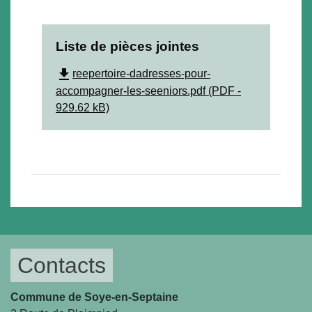
Liste de pièces jointes
file_download
reepertoire-dadresses-pour-
accompagner-les-seeniors.pdf (PDF -
929.62 kB)
Contacts
Commune de Soye-en-Septaine