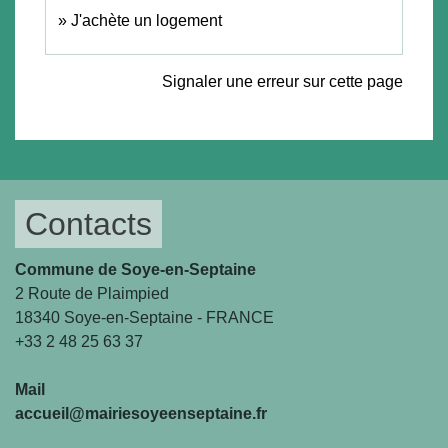
J'achète un logement
Signaler une erreur sur cette page
Contacts
Commune de Soye-en-Septaine
2 Route de Plaimpied
18340 Soye-en-Septaine - FRANCE
+33 2 48 25 63 37
Mail
accueil@mairiesoyeenseptaine.fr