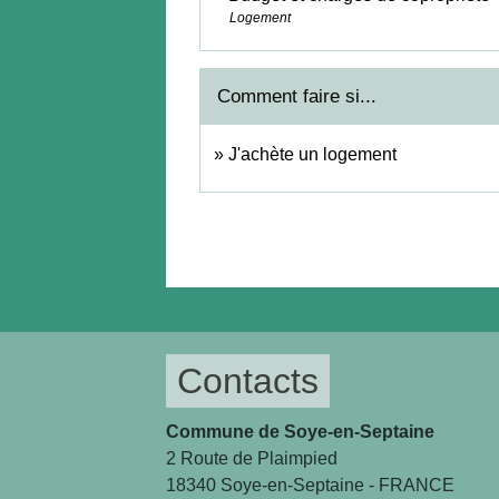
Logement
Comment faire si...
J'achète un logement
Contacts
Commune de Soye-en-Septaine
2 Route de Plaimpied
18340 Soye-en-Septaine - FRANCE