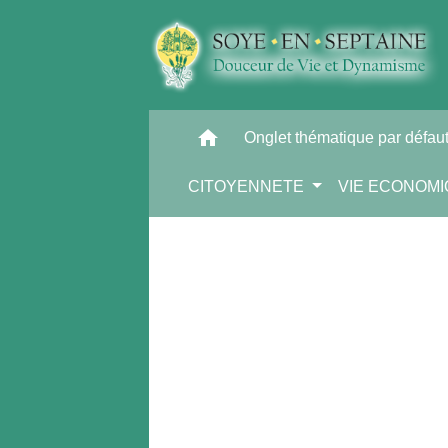
home
Onglet thématique par défau
CITOYENNETE
VIE ECONOM