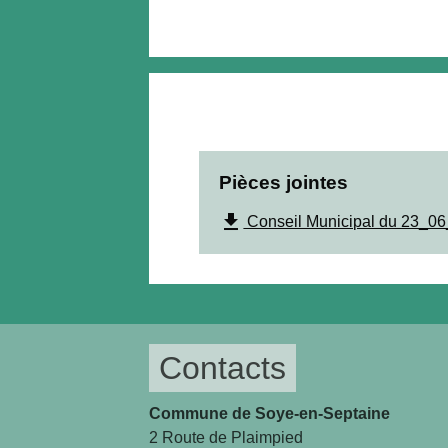
Pièces jointes
file_download
Conseil Municipal du 23_06
Contacts
Commune de Soye-en-Septaine
2 Route de Plaimpied