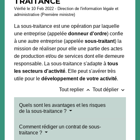
TRAITANCE
Vérifié le 10 Feb 2022 - Direction de l'information légale et
administrative (Première ministre)
La sous-traitance est une opération par laquelle
une entreprise (appelée
donneur d'ordre
) confie
à une autre entreprise (appelée
sous-traitant
) la
mission de réaliser pour elle une partie des actes
de production et/ou de services dont elle demeure
responsable. La sous-traitance s'adapte à
tous
les secteurs d'activité
. Elle peut s'avérer très
utile pour le
développement de votre activité
.
keyboard_arrow_up
keyboard_arrow_down
Tout replier
Tout déplier
Quels sont les avantages et les risques
de la sous-traitance ?
Comment rédiger un contrat de sous-
traitance ?