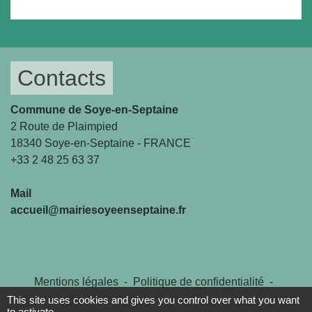
Contacts
Commune de Soye-en-Septaine
2 Route de Plaimpied
18340 Soye-en-Septaine - FRANCE
+33 2 48 25 63 37
Mail
accueil@mairiesoyeenseptaine.fr
Mentions légales
-
Politique de confidentialité
-
Accessibilité
-
Plan du site
-
Gestion des cookies
This site uses cookies and gives you control over what you want
to activate