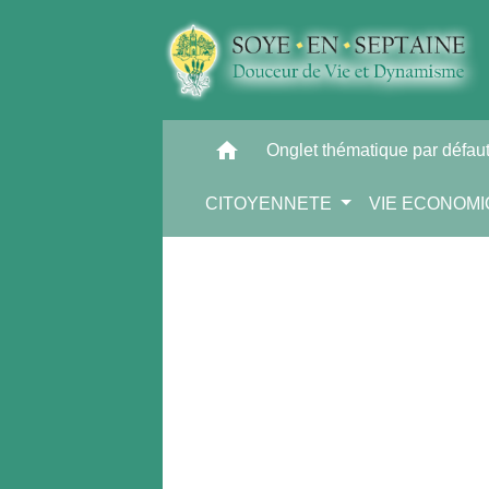
home
Onglet thématique par défau
CITOYENNETE
VIE ECONOM