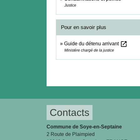
Justice
Pour en savoir plus
open_in_new
Guide du détenu arrivant
Ministère chargé de la justice
Contacts
Commune de Soye-en-Septaine
2 Route de Plaimpied