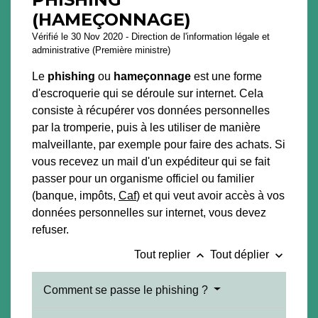
(HAMEÇONNAGE)
Vérifié le 30 Nov 2020 - Direction de l'information légale et
administrative (Première ministre)
Le
phishing
ou
hameçonnage
est une forme
d'escroquerie qui se déroule sur internet. Cela
consiste à récupérer vos données personnelles
par la tromperie, puis à les utiliser de manière
malveillante, par exemple pour faire des achats. Si
vous recevez un mail d'un expéditeur qui se fait
passer pour un organisme officiel ou familier
(banque, impôts,
Caf
) et qui veut avoir accès à vos
données personnelles sur internet, vous devez
refuser.
keyboard_arrow_up
keyboard_arrow_down
Tout replier
Tout déplier
Comment se passe le phishing ?