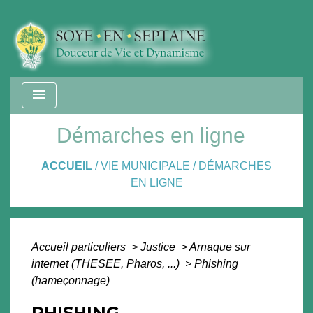
menu
Démarches en ligne
ACCUEIL
/
VIE MUNICIPALE
/
DÉMARCHES
EN LIGNE
Accueil particuliers
>
Justice
>
Arnaque sur
internet (THESEE, Pharos, ...)
>
Phishing
(hameçonnage)
PHISHING