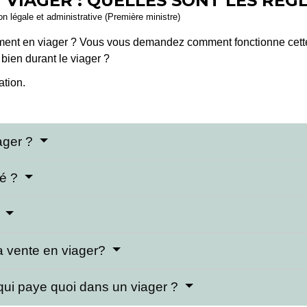
VIAGER : QUELLES SONT LES RÈGL
ion légale et administrative (Première ministre)
ement en viager ? Vous vous demandez comment fonctionne cett
 bien durant le viager ?
ation.
ager ?
pé ?
?
la vente en viager?
: qui paye quoi dans un viager ?