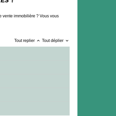
ES ?
e vente immobilière ? Vous vous
keyboard_arrow_up
keyboard_arrow_down
Tout replier
Tout déplier