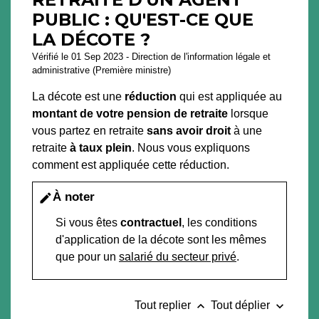
PUBLIC : QU'EST-CE QUE
LA DÉCOTE ?
Vérifié le 01 Sep 2023 - Direction de l'information légale et
administrative (Première ministre)
La décote est une
réduction
qui est appliquée au
montant de votre pension de retraite
lorsque
vous partez en retraite
sans avoir droit
à une
retraite
à taux plein
. Nous vous expliquons
comment est appliquée cette réduction.
À noter
edit
Si vous êtes
contractuel
, les conditions
d'application de la décote sont les mêmes
que pour un
salarié du secteur privé
.
keyboard_arrow_up
keyboard_arrow_down
Tout replier
Tout déplier