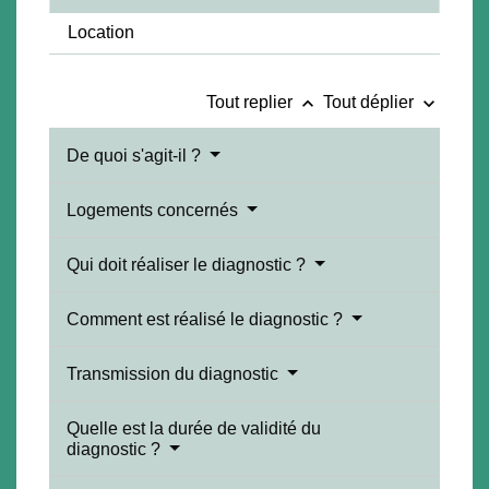
Location
keyboard_arrow_up
keyboard_arrow_down
Tout replier
Tout déplier
De quoi s'agit-il ?
Logements concernés
Qui doit réaliser le diagnostic ?
Comment est réalisé le diagnostic ?
Transmission du diagnostic
Quelle est la durée de validité du
diagnostic ?