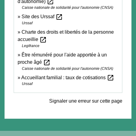
open_in_new
d'autonomie)
Caisse nationale de solidarité pour l'autonomie (CNSA)
open_in_new
Site des Urssaf
Urssaf
Charte des droits et libertés de la personne
open_in_new
accueillie
Legifrance
Être rémunéré pour l'aide apportée à un
open_in_new
proche âgé
Caisse nationale de solidarité pour l'autonomie (CNSA)
open_in_new
Accueillant familial : taux de cotisations
Urssaf
Signaler une erreur sur cette page