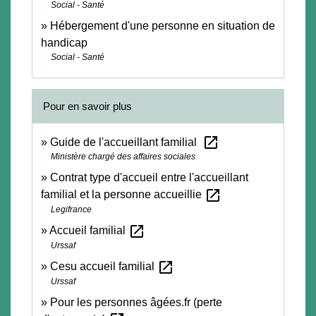
Social - Santé
Hébergement d'une personne en situation de
handicap
Social - Santé
Pour en savoir plus
open_in_new
Guide de l'accueillant familial
Ministère chargé des affaires sociales
Contrat type d'accueil entre l'accueillant
open_in_new
familial et la personne accueillie
Legifrance
open_in_new
Accueil familial
Urssaf
open_in_new
Cesu accueil familial
Urssaf
Pour les personnes âgées.fr (perte