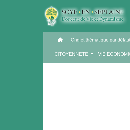
home
Onglet thématique par défau
CITOYENNETE
VIE ECONOM