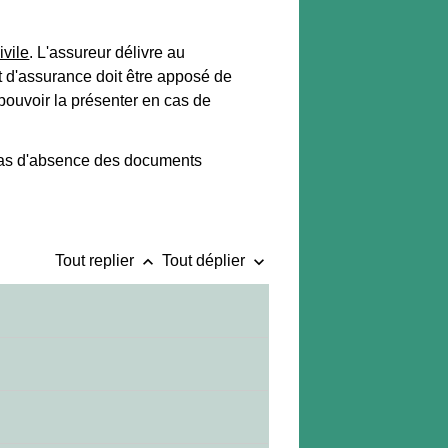
ivile
. L'assureur délivre au
cat d'assurance doit être apposé de
 pouvoir la présenter en cas de
keyboard_arrow_up
keyboard_arrow_down
Tout replier
Tout déplier