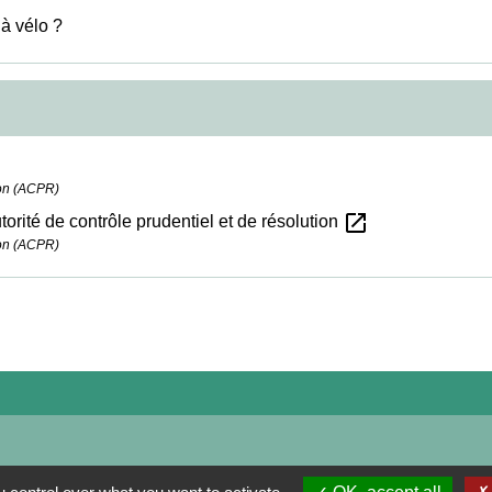
 à vélo ?
tion (ACPR)
open_in_new
orité de contrôle prudentiel et de résolution
tion (ACPR)