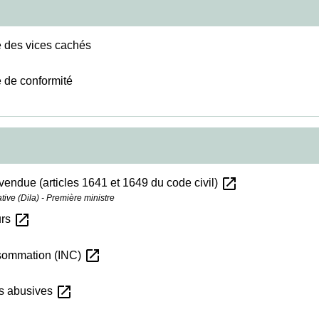
le des vices cachés
e de conformité
open_in_new
vendue (articles 1641 et 1649 du code civil)
ative (Dila) - Première ministre
open_in_new
urs
open_in_new
consommation (INC)
open_in_new
es abusives