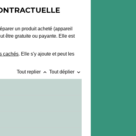
CONTRACTUELLE
éparer un produit acheté (appareil
ut être gratuite ou payante. Elle est
es cachés
. Elle s'y ajoute et peut les
keyboard_arrow_up
keyboard_arrow_down
Tout replier
Tout déplier