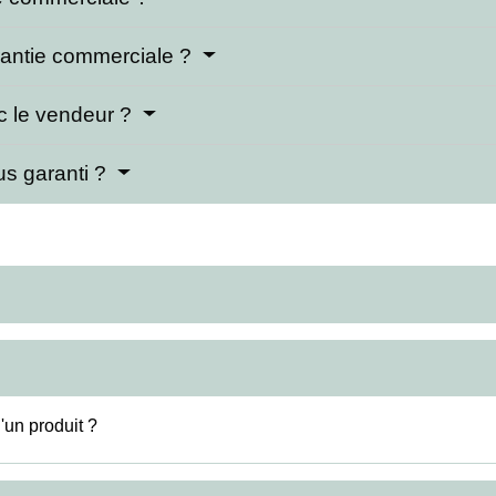
rantie commerciale ?
ec le vendeur ?
lus garanti ?
'un produit ?