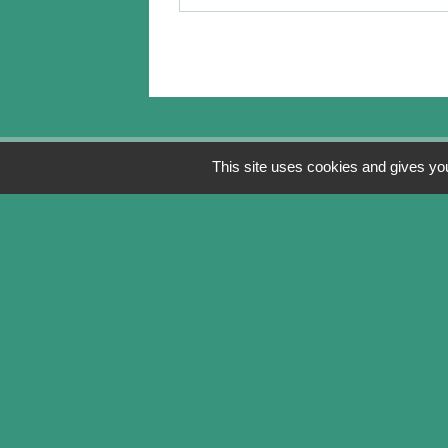
This site uses cookies and gives you
Contacts
Commune de Soye-en-Septaine
2 Route de Plaimpied
18340 Soye-en-Septaine - FRANCE
+33 2 48 25 63 37
Mail
accueil@mairiesoyeenseptaine.fr