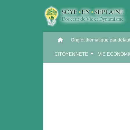
home
Onglet thématique par défau
CITOYENNETE
VIE ECONOM