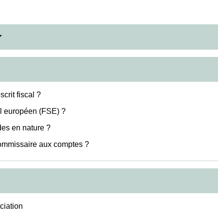
crit fiscal ?
l européen (FSE) ?
des en nature ?
 commissaire aux comptes ?
ciation