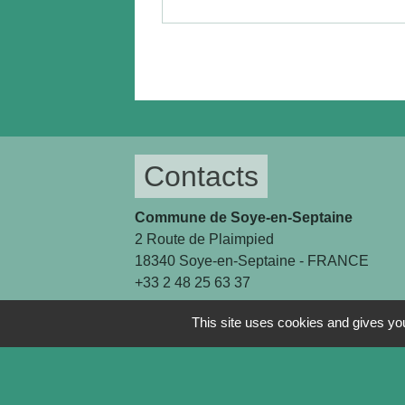
Contacts
Commune de Soye-en-Septaine
2 Route de Plaimpied
18340 Soye-en-Septaine - FRANCE
+33 2 48 25 63 37
This site uses cookies and gives you
Mail
accueil@mairiesoyeenseptaine.fr