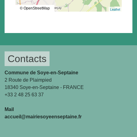
© OpenStreetMap
Leaflet
Contacts
Commune de Soye-en-Septaine
2 Route de Plaimpied
18340 Soye-en-Septaine - FRANCE
+33 2 48 25 63 37
Mail
accueil@mairiesoyeenseptaine.fr