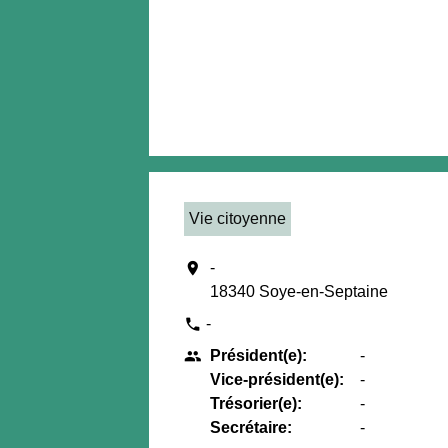
Vie citoyenne
location_on
-
18340 Soye-en-Septaine
-
phone
Président(e):
-
people
Vice-président(e):
-
Trésorier(e):
-
Secrétaire:
-