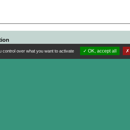
tion
Téléphone(s)
Adresse 
 control over what you want to activate
OK, accept all
-
-
Réseaux sociaux