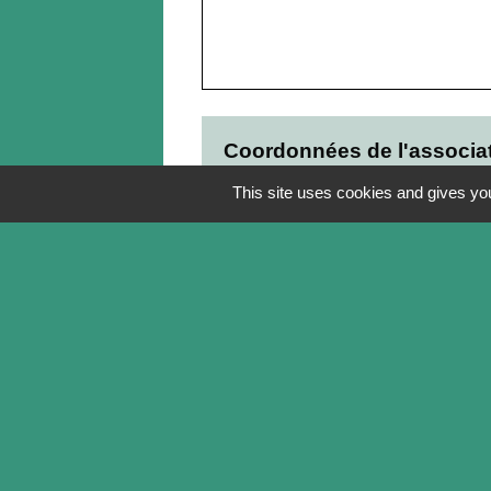
Coordonnées de l'associa
Adresse
This site uses cookies and gives you
-
18340 Soye-en-Septaine
Site Internet
-
Contacts