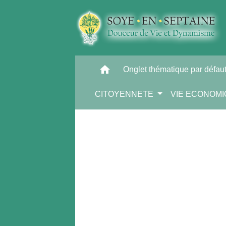
home
Onglet thématique par défau
CITOYENNETE
VIE ECONOM